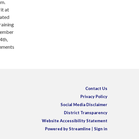
um.
it at
lated
raining
vember
4th,
mments
Contact Us
Privacy Policy
Social Media Disclaimer
District Transparency
Website Accessibility Statement
Powered by Streamline
|
Sign in