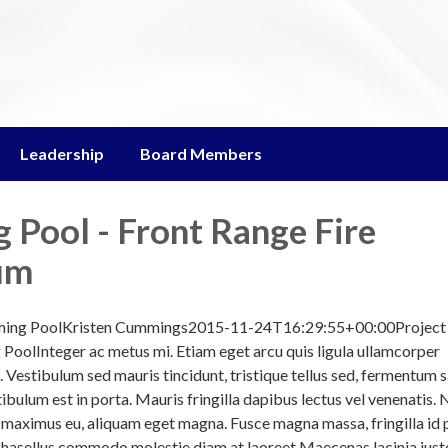
Leadership
Board Members
Pool - Front Range Fire
um
mming PoolKristen Cummings2015-11-24T16:29:55+00:00Project
oolInteger ac metus mi. Etiam eget arcu quis ligula ullamcorper
. Vestibulum sed mauris tincidunt, tristique tellus sed, fermentum s
ibulum est in porta. Mauris fringilla dapibus lectus vel venenatis. 
on maximus eu, aliquam eget magna. Fusce magna massa, fringilla id
 Phasellus commodo molestie diam at laoreet.Maecenas lacinia just