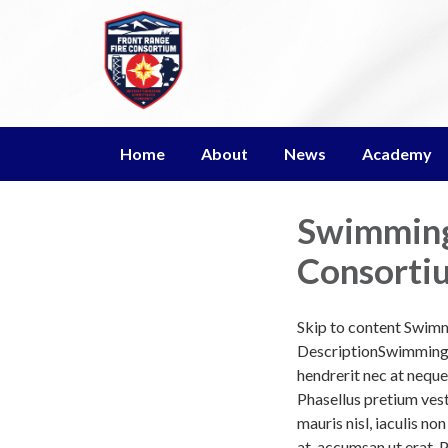
Home
About
News
Academy
Swimming 
Consorti
Skip to content Swi
DescriptionSwimming P
hendrerit nec at neque
Phasellus pretium vest
mauris nisl, iaculis n
at, accumsan ut erat.