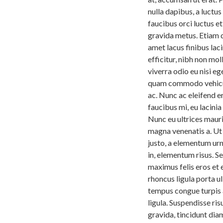
nulla dapibus, a luctus
faucibus orci luctus et
gravida metus. Etiam di
amet lacus finibus laci
efficitur, nibh non mol
viverra odio eu nisi e
quam commodo vehicula
ac. Nunc ac eleifend 
faucibus mi, eu lacinia
Nunc eu ultrices mauri
magna venenatis a. Ut 
justo, a elementum urna
in, elementum risus. S
maximus felis eros et e
rhoncus ligula porta u
tempus congue turpis a
ligula. Suspendisse ris
gravida, tincidunt dia