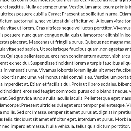
 orci sagittis. Nulla ac semper urna. Vestibulum ante ipsum primis i
 ultrices posuere cubilia Curae; Praesent ac sollicitudin urna. Etia
ctum auctor nulla, nec volutpat dui efficitur vel. Aliquam vitae tor
nia vitae ut lorem. Cras ultrices neque vel luctus porttitor. Vivamus
lis posuere, nunc quam congue nulla, quis ullamcorper elit nisi in le
gestas placerat. Maecenas ut fringilla purus. Quisque nec magna m
 vitae sed sapien. Ut scelerisque faucibus quam, non egestas ant
eros.Quisque pellentesque, eros non condimentum auctor, nibh arcu
 erat ex nec dui. Suspendisse tincidunt lorem a turpis faucibus aliqu
s, in venenatis urna. Vivamus lobortis lorem ligula, sit amet faucib
lobortis nunc urna, vel rhoncus nisl convallis eu. Vestibulum porta t
 imperdiet at. Etiam et facilisis dui. Proin ut libero sodales, bibe
ed tincidunt, eros sed feugiat commodo, purus odio blandit neque, 
rat. Sed gravida nunc a nulla iaculis iaculis. Pellentesque eget mas
llamcorper.Praesent ultricies dui eget eros tempor pellentesque. 
 mollis. Sed orci massa, semper sit amet purus at, dignissim preti
us felis, tincidunt sit amet efficitur eget, interdum et purus. Morbi 
m nec, imperdiet massa. Nulla vehicula, tellus quis dictum porttitor,