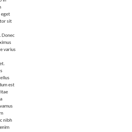
n
m eget
tor sit
o. Donec
aximus
e varius
et.
us
ellus
ndum est
vitae
sa
Vivamus
um
ac nibh
 enim