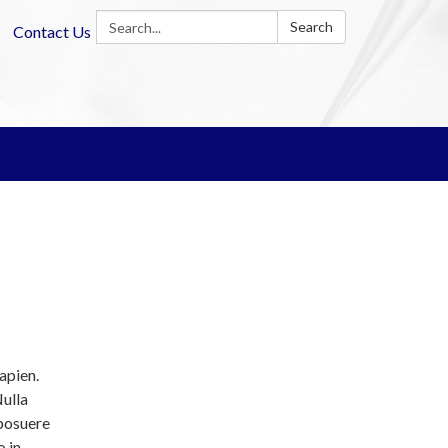
Search:
Search
Contact Us
apien.
Nulla
 posuere
o in