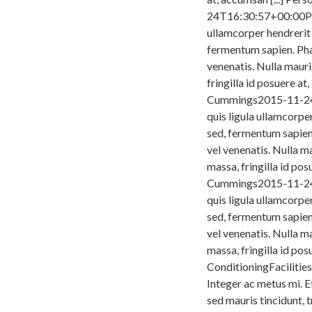
24T16:30:57+00:00Pers
ullamcorper hendrerit 
fermentum sapien. Phas
venenatis. Nulla mauri
fringilla id posuere at
Cummings2015-11-24T1
quis ligula ullamcorper
sed, fermentum sapien.
vel venenatis. Nulla m
massa, fringilla id po
Cummings2015-11-24T
quis ligula ullamcorper
sed, fermentum sapien.
vel venenatis. Nulla m
massa, fringilla id po
ConditioningFaciliti
Integer ac metus mi. E
sed mauris tincidunt, 