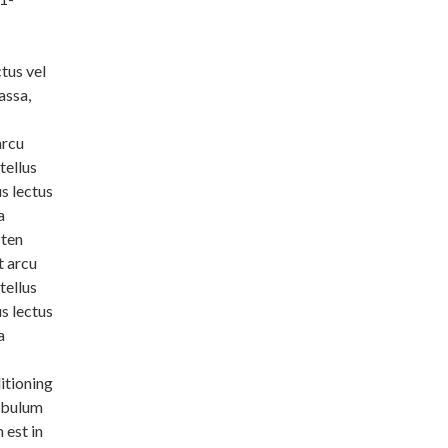
tus vel
assa,
arcu
tellus
s lectus
a
sten
 arcu
tellus
s lectus
a
itioning
tibulum
 est in