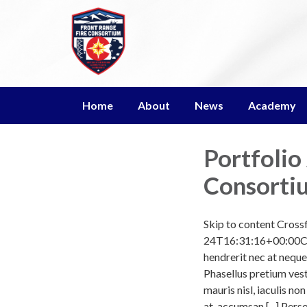
Home
About
News
Academy
Portfolio
Consorti
Skip to content Cross
24T16:31:16+00:00Cros
hendrerit nec at neque
Phasellus pretium vest
mauris nisl, iaculis n
at, accumsan [...] Pe