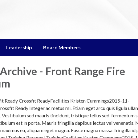
Leadership
Board Members
 Archive - Front Range Fire
um
fit Ready Crossfit ReadyFacilities Kristen Cummings2015-11-
sfit Ready Integer ac metus mi. Etiam eget arcu quis ligula ull
. Vestibulum sed mauris tincidunt, tristique tellus sed, fermentum s
ibulum est in porta. Mauris fringilla dapibus lectus vel venenatis. 
on maximus eu, aliquam eget magna. Fusce magna massa, fringilla id
rsonal Training Personal TrainingFacilities Kristen Cummings2015-