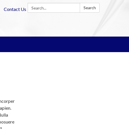
Search:
Search
Contact Us
amcorper
apien.
Nulla
 posuere
11-