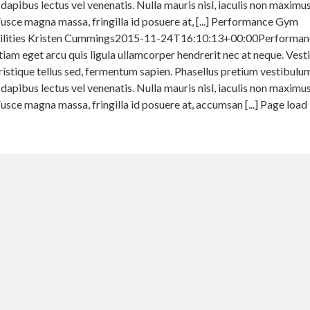
 dapibus lectus vel venenatis. Nulla mauris nisl, iaculis non maximus
sce magna massa, fringilla id posuere at, [...] Performance Gym
lities Kristen Cummings2015-11-24T16:10:13+00:00Performa
tiam eget arcu quis ligula ullamcorper hendrerit nec at neque. Ves
tristique tellus sed, fermentum sapien. Phasellus pretium vestibulum
 dapibus lectus vel venenatis. Nulla mauris nisl, iaculis non maximus
sce magna massa, fringilla id posuere at, accumsan [...] Page load