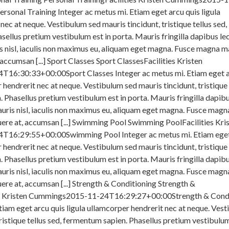
onal Training Integer ac metus mi. Etiam eget arcu quis ligula
nec at neque. Vestibulum sed mauris tincidunt, tristique tellus sed,
ellus pretium vestibulum est in porta. Mauris fringilla dapibus lec
s nisl, iaculis non maximus eu, aliquam eget magna. Fusce magna m
, accumsan [...] Sport Classes Sport ClassesFacilities Kristen
6:30:33+00:00Sport Classes Integer ac metus mi. Etiam eget 
 hendrerit nec at neque. Vestibulum sed mauris tincidunt, tristique 
 Phasellus pretium vestibulum est in porta. Mauris fringilla dapibu
auris nisl, iaculis non maximus eu, aliquam eget magna. Fusce magn
suere at, accumsan [...] Swimming Pool Swimming PoolFacilities Kri
16:29:55+00:00Swimming Pool Integer ac metus mi. Etiam eget
 hendrerit nec at neque. Vestibulum sed mauris tincidunt, tristique 
 Phasellus pretium vestibulum est in porta. Mauris fringilla dapibu
auris nisl, iaculis non maximus eu, aliquam eget magna. Fusce magn
suere at, accumsan [...] Strength & Conditioning Strength &
es Kristen Cummings2015-11-24T16:29:27+00:00Strength & Cond
tiam eget arcu quis ligula ullamcorper hendrerit nec at neque. Ves
tristique tellus sed, fermentum sapien. Phasellus pretium vestibulum