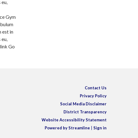
 eu,
nce Gym
tibulum
 est in
 eu,
 link Go
Contact Us
Privacy Policy
Social Media Disclaimer
District Transparency
Website Accessibility Statement
Powered by Streamline
|
Sign in